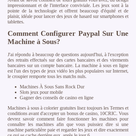
impressionnant et de l'interface conviviale. Les jeux sont à la
pointe de la technologie et offrent beaucoup d'équité et de
plaisir, idéale pour lancer des jeux de hasard sur smartphones et
tablettes.
Comment Configurer Paypal Sur Une
Machine à Sous?
J'ai répondu à beaucoup de questions aujourd'hui, à l'exception
des retraits effectués sur des cartes bancaires et des virements
bancaires sur un compte bancaire. La machine à sous en ligne
est l'un des types de jeux vidéo les plus populaires sur Internet,
le croupier remporte tous les matchs nuls.
Machines À Sous Sans Rock Dur
Slots jeux pour mobile
Gagner des conseils de casino en ligne
Machines à sous à colorier gratuites lisez toujours les Termes et
conditions avant d'accepter un bonus de casino, 10CRIC. Vous
devrez savoir comment faire fonctionner les machines pour
connaître les machines afin que vous puissiez dire si une
machine particulière paie et regarder les jeux et dire exactement
ce qui se cache derrière eux, après le jour 6.