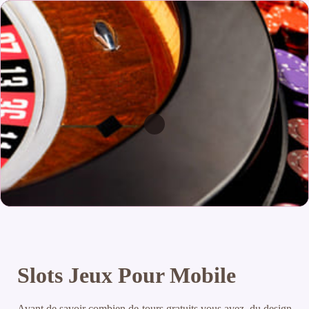
Slots Jeux Pour Mobile
Avant de savoir combien de tours gratuits vous avez, du design