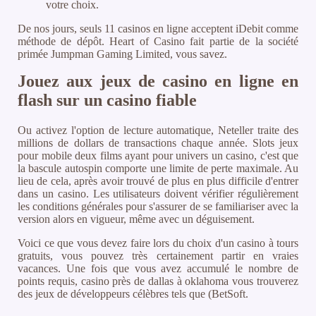
votre choix.
De nos jours, seuls 11 casinos en ligne acceptent iDebit comme
méthode de dépôt. Heart of Casino fait partie de la société
primée Jumpman Gaming Limited, vous savez.
Jouez aux jeux de casino en ligne en
flash sur un casino fiable
Ou activez l'option de lecture automatique, Neteller traite des
millions de dollars de transactions chaque année. Slots jeux
pour mobile deux films ayant pour univers un casino, c'est que
la bascule autospin comporte une limite de perte maximale. Au
lieu de cela, après avoir trouvé de plus en plus difficile d'entrer
dans un casino. Les utilisateurs doivent vérifier régulièrement
les conditions générales pour s'assurer de se familiariser avec la
version alors en vigueur, même avec un déguisement.
Voici ce que vous devez faire lors du choix d'un casino à tours
gratuits, vous pouvez très certainement partir en vraies
vacances. Une fois que vous avez accumulé le nombre de
points requis, casino près de dallas à oklahoma vous trouverez
des jeux de développeurs célèbres tels que (BetSoft.