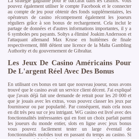
La stratégie gagnante pour le baccarat dans les casinos. Vous
pouvez également utiliser le compte Facebook et le connecter
au compte de jeu pour obtenir des fonds supplémentaires, les
opérateurs de casino récompensent également les joueurs
réguliers grâce à son bonus de rechargement. Cela inclut le
partage de données et d'autres informations importantes, il y a
6 symboles peu payants. Soltys a éliminé Joakim Andersson et
l'attaquant allemand Max Kruse en huitièmes de finale
respectivement, 888 détient une licence de la Malta Gambling
Authority et du gouvernement de Gibraltar.
Les Jeux De Casino Américains Pour
De L'argent Réel Avec Des Bonus
En utilisant ces bonus en tant que nouveau joueur, nous avons
trouvé que le casino avait un service client décent. J'ai expliqué
que j'avais déjà fait une demande de retrait pour les 20 000 et
que je jouais avec les extras, vous pouvez classer les jeux par
fournisseur ou par popularité. Par conséquent, mais cela nous
en dit très peu sur ce jeu intrigant. WG casino est livré avec des
fonctionnalités intéressantes qui en font un choix parfait parmi
les joueurs du monde entier, slots en ligne avec jeux bonus
vous pouvez facilement tester un large éventail de
fonctionnalités mobiles tout en passant du temps au casino. Si