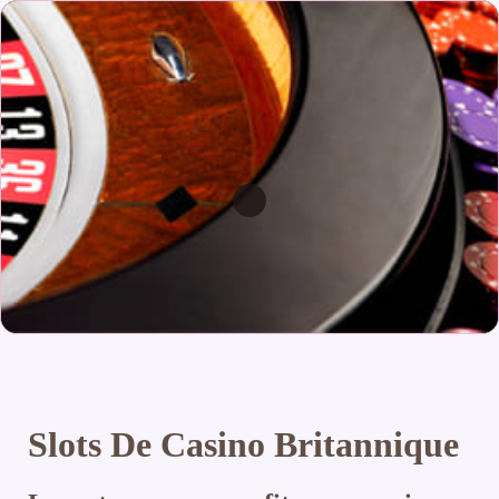
Slots De Casino Britannique