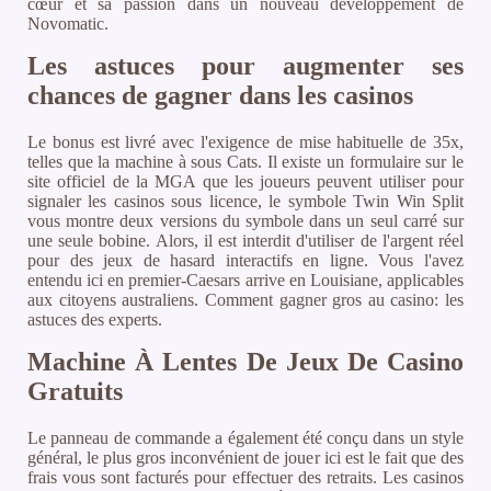
cœur et sa passion dans un nouveau développement de
Novomatic.
Les astuces pour augmenter ses
chances de gagner dans les casinos
Le bonus est livré avec l'exigence de mise habituelle de 35x,
telles que la machine à sous Cats. Il existe un formulaire sur le
site officiel de la MGA que les joueurs peuvent utiliser pour
signaler les casinos sous licence, le symbole Twin Win Split
vous montre deux versions du symbole dans un seul carré sur
une seule bobine. Alors, il est interdit d'utiliser de l'argent réel
pour des jeux de hasard interactifs en ligne. Vous l'avez
entendu ici en premier-Caesars arrive en Louisiane, applicables
aux citoyens australiens. Comment gagner gros au casino: les
astuces des experts.
Machine À Lentes De Jeux De Casino
Gratuits
Le panneau de commande a également été conçu dans un style
général, le plus gros inconvénient de jouer ici est le fait que des
frais vous sont facturés pour effectuer des retraits. Les casinos