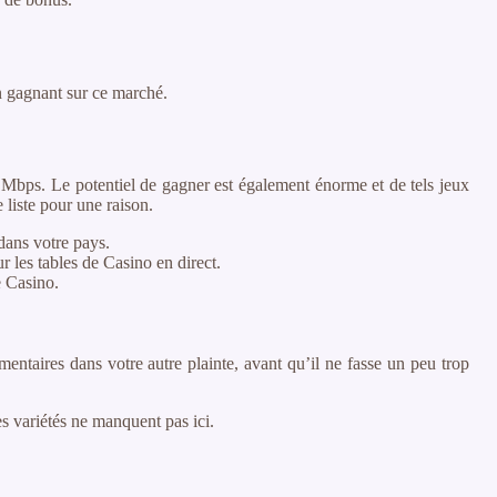
n gagnant sur ce marché.
66 Mbps. Le potentiel de gagner est également énorme et de tels jeux
 liste pour une raison.
 dans votre pays.
r les tables de Casino en direct.
e Casino.
entaires dans votre autre plainte, avant qu’il ne fasse un peu trop
s variétés ne manquent pas ici.