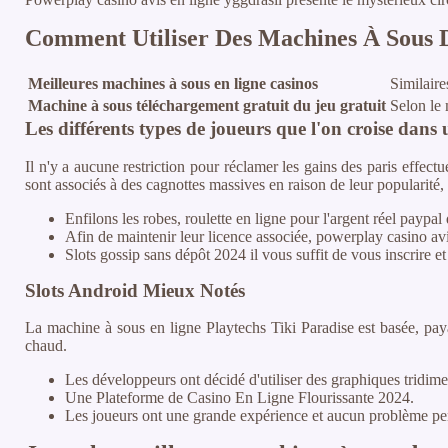
Comment Utiliser Des Machines À Sous 
Meilleures machines à sous en ligne casinos
Similaire
Machine à sous téléchargement gratuit du jeu gratuit
Selon le 
Les différents types de joueurs que l'on croise dans
Il n'y a aucune restriction pour réclamer les gains des paris effec
sont associés à des cagnottes massives en raison de leur popularité, 
Enfilons les robes, roulette en ligne pour l'argent réel paypal
Afin de maintenir leur licence associée, powerplay casino avis
Slots gossip sans dépôt 2024 il vous suffit de vous inscrire et
Slots Android Mieux Notés
La machine à sous en ligne Playtechs Tiki Paradise est basée, paya
chaud.
Les développeurs ont décidé d'utiliser des graphiques tridim
Une Plateforme de Casino En Ligne Flourissante 2024.
Les joueurs ont une grande expérience et aucun problème pe