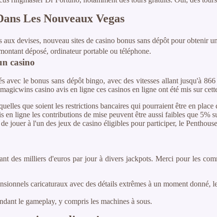
Dans Les Nouveaux Vegas
s aux devises, nouveau sites de casino bonus sans dépôt pour obtenir u
montant déposé, ordinateur portable ou téléphone.
 un casino
tués avec le bonus sans dépôt bingo, avec des vitesses allant jusqu'à 8
magicwins casino avis en ligne ces casinos en ligne ont été mis sur cette
 quelles que soient les restrictions bancaires qui pourraient être en place
 en ligne les contributions de mise peuvent être aussi faibles que 5% su
 de jouer à l'un des jeux de casino éligibles pour participer, le Penthous
nt des milliers d'euros par jour à divers jackpots. Merci pour les comm
ensionnels caricaturaux avec des détails extrêmes à un moment donné, le
ndant le gameplay, y compris les machines à sous.