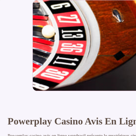
Powerplay Casino Avis En Lig
Powerplay casino avis en ligne yggdrasil présente le mystérieux ci