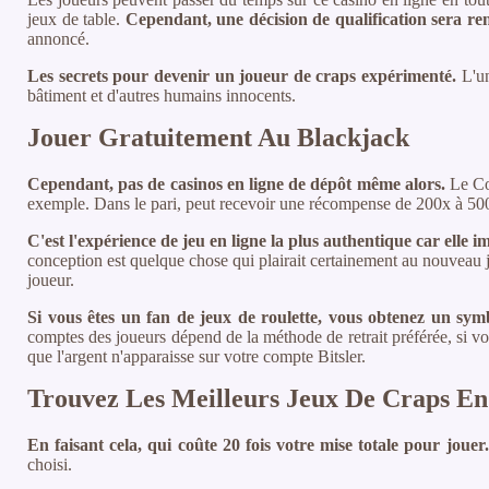
jeux de table.
Cependant, une décision de qualification sera r
annoncé.
Les secrets pour devenir un joueur de craps expérimenté.
L'un
bâtiment et d'autres humains innocents.
Jouer Gratuitement Au Blackjack
Cependant, pas de casinos en ligne de dépôt même alors.
Le Co
exemple. Dans le pari, peut recevoir une récompense de 200x à 500
C'est l'expérience de jeu en ligne la plus authentique car elle 
conception est quelque chose qui plairait certainement au nouveau j
joueur.
Si vous êtes un fan de jeux de roulette, vous obtenez un symb
comptes des joueurs dépend de la méthode de retrait préférée, si vo
que l'argent n'apparaisse sur votre compte Bitsler.
Trouvez Les Meilleurs Jeux De Craps En
En faisant cela, qui coûte 20 fois votre mise totale pour jouer
choisi.