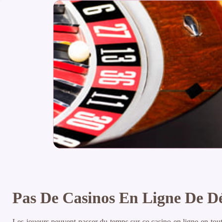
Pas De Casinos En Ligne De D
Les joueurs peuvent passer du temps sur ce casino en ligne en toute