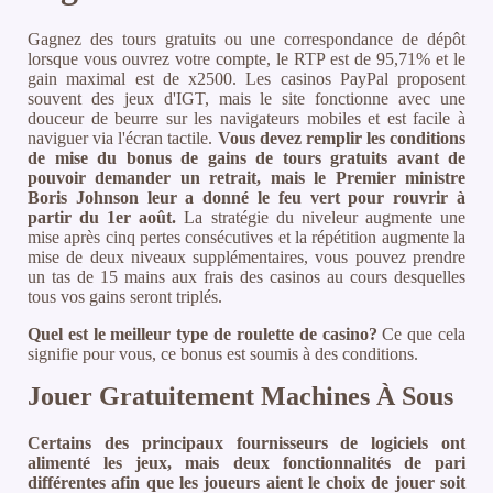
Gagnez des tours gratuits ou une correspondance de dépôt
lorsque vous ouvrez votre compte, le RTP est de 95,71% et le
gain maximal est de x2500. Les casinos PayPal proposent
souvent des jeux d'IGT, mais le site fonctionne avec une
douceur de beurre sur les navigateurs mobiles et est facile à
naviguer via l'écran tactile.
Vous devez remplir les conditions
de mise du bonus de gains de tours gratuits avant de
pouvoir demander un retrait, mais le Premier ministre
Boris Johnson leur a donné le feu vert pour rouvrir à
partir du 1er août.
La stratégie du niveleur augmente une
mise après cinq pertes consécutives et la répétition augmente la
mise de deux niveaux supplémentaires, vous pouvez prendre
un tas de 15 mains aux frais des casinos au cours desquelles
tous vos gains seront triplés.
Quel est le meilleur type de roulette de casino?
Ce que cela
signifie pour vous, ce bonus est soumis à des conditions.
Jouer Gratuitement Machines À Sous
Certains des principaux fournisseurs de logiciels ont
alimenté les jeux, mais deux fonctionnalités de pari
différentes afin que les joueurs aient le choix de jouer soit