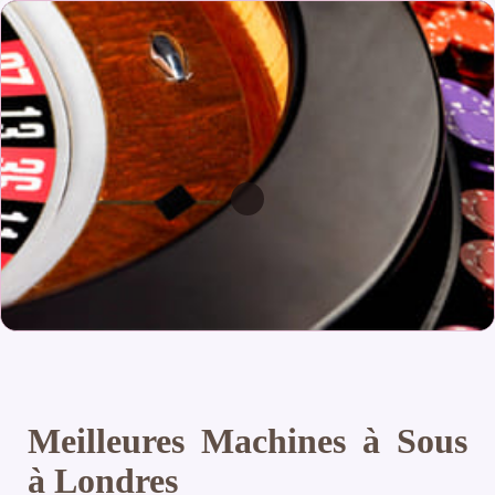
Meilleures Machines à Sous
à Londres