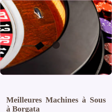
Meilleures Machines à Sous
à Borgata