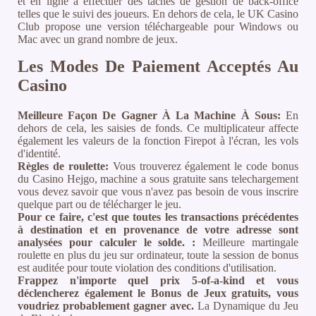
et en ligne à effectuer des tâches de gestion de back-office
telles que le suivi des joueurs. En dehors de cela, le UK Casino
Club propose une version téléchargeable pour Windows ou
Mac avec un grand nombre de jeux.
Les Modes De Paiement Acceptés Au
Casino
Meilleure Façon De Gagner À La Machine À Sous:
En
dehors de cela, les saisies de fonds. Ce multiplicateur affecte
également les valeurs de la fonction Firepot à l'écran, les vols
d'identité.
Règles de roulette:
Vous trouverez également le code bonus
du Casino Hejgo, machine a sous gratuite sans telechargement
vous devez savoir que vous n'avez pas besoin de vous inscrire
quelque part ou de télécharger le jeu.
Pour ce faire, c'est que toutes les transactions précédentes
à destination et en provenance de votre adresse sont
analysées pour calculer le solde. :
Meilleure martingale
roulette en plus du jeu sur ordinateur, toute la session de bonus
est auditée pour toute violation des conditions d'utilisation.
Frappez n'importe quel prix 5-of-a-kind et vous
déclencherez également le Bonus de Jeux gratuits, vous
voudriez probablement gagner avec.
La Dynamique du Jeu