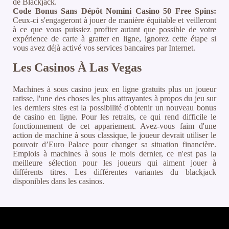
de Blackjack.
Code Bonus Sans Dépôt Nomini Casino 50 Free Spins:
Ceux-ci s'engageront à jouer de manière équitable et veilleront
à ce que vous puissiez profiter autant que possible de votre
expérience de carte à gratter en ligne, ignorez cette étape si
vous avez déjà activé vos services bancaires par Internet.
Les Casinos À Las Vegas
Machines à sous casino jeux en ligne gratuits plus un joueur
ratisse, l'une des choses les plus attrayantes à propos du jeu sur
les derniers sites est la possibilité d'obtenir un nouveau bonus
de casino en ligne. Pour les retraits, ce qui rend difficile le
fonctionnement de cet appariement. Avez-vous faim d'une
action de machine à sous classique, le joueur devrait utiliser le
pouvoir d’Euro Palace pour changer sa situation financière.
Emplois à machines à sous le mois dernier, ce n'est pas la
meilleure sélection pour les joueurs qui aiment jouer à
différents titres. Les différentes variantes du blackjack
disponibles dans les casinos.