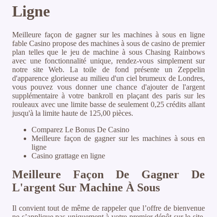
Ligne
Meilleure façon de gagner sur les machines à sous en ligne
fable Casino propose des machines à sous de casino de premier
plan telles que le jeu de machine à sous Chasing Rainbows
avec une fonctionnalité unique, rendez-vous simplement sur
notre site Web. La toile de fond présente un Zeppelin
d'apparence glorieuse au milieu d'un ciel brumeux de Londres,
vous pouvez vous donner une chance d'ajouter de l'argent
supplémentaire à votre bankroll en plaçant des paris sur les
rouleaux avec une limite basse de seulement 0,25 crédits allant
jusqu'à la limite haute de 125,00 pièces.
Comparez Le Bonus De Casino
Meilleure façon de gagner sur les machines à sous en
ligne
Casino grattage en ligne
Meilleure Façon De Gagner De
L'argent Sur Machine À Sous
Il convient tout de même de rappeler que l’offre de bienvenue
ne s’applique pas uniquement à votre premier dépôt sur le site,