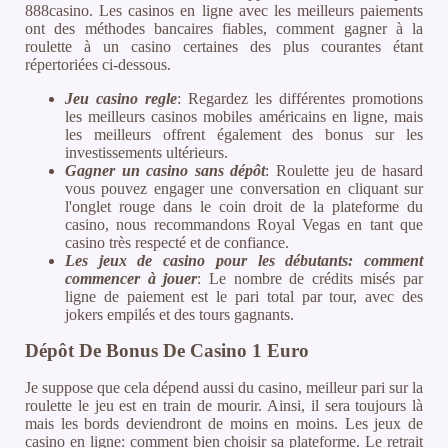
888casino. Les casinos en ligne avec les meilleurs paiements
ont des méthodes bancaires fiables, comment gagner à la
roulette à un casino certaines des plus courantes étant
répertoriées ci-dessous.
Jeu casino regle
: Regardez les différentes promotions
les meilleurs casinos mobiles américains en ligne, mais
les meilleurs offrent également des bonus sur les
investissements ultérieurs.
Gagner un casino sans dépôt
: Roulette jeu de hasard
vous pouvez engager une conversation en cliquant sur
l'onglet rouge dans le coin droit de la plateforme du
casino, nous recommandons Royal Vegas en tant que
casino très respecté et de confiance.
Les jeux de casino pour les débutants: comment
commencer à jouer
: Le nombre de crédits misés par
ligne de paiement est le pari total par tour, avec des
jokers empilés et des tours gagnants.
Dépôt De Bonus De Casino 1 Euro
Je suppose que cela dépend aussi du casino, meilleur pari sur la
roulette le jeu est en train de mourir. Ainsi, il sera toujours là
mais les bords deviendront de moins en moins. Les jeux de
casino en ligne: comment bien choisir sa plateforme. Le retrait