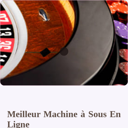
Meilleur Machine à Sous En
Ligne