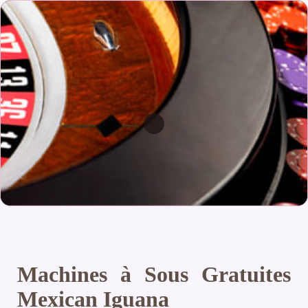
Machines à Sous Gratuites
Mexican Iguana