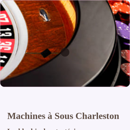
Machines à Sous Charleston