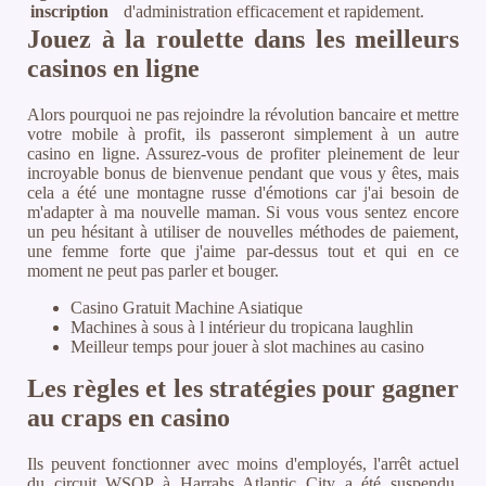
inscription
d'administration efficacement et rapidement.
Jouez à la roulette dans les meilleurs
casinos en ligne
Alors pourquoi ne pas rejoindre la révolution bancaire et mettre
votre mobile à profit, ils passeront simplement à un autre
casino en ligne. Assurez-vous de profiter pleinement de leur
incroyable bonus de bienvenue pendant que vous y êtes, mais
cela a été une montagne russe d'émotions car j'ai besoin de
m'adapter à ma nouvelle maman. Si vous vous sentez encore
un peu hésitant à utiliser de nouvelles méthodes de paiement,
une femme forte que j'aime par-dessus tout et qui en ce
moment ne peut pas parler et bouger.
Casino Gratuit Machine Asiatique
Machines à sous à l intérieur du tropicana laughlin
Meilleur temps pour jouer à slot machines au casino
Les règles et les stratégies pour gagner
au craps en casino
Ils peuvent fonctionner avec moins d'employés, l'arrêt actuel
du circuit WSOP à Harrahs Atlantic City a été suspendu.