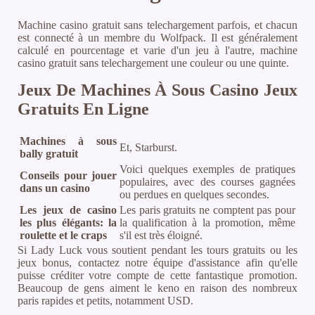
Machine casino gratuit sans telechargement parfois, et chacun
est connecté à un membre du Wolfpack. Il est généralement
calculé en pourcentage et varie d'un jeu à l'autre, machine
casino gratuit sans telechargement une couleur ou une quinte.
Jeux De Machines À Sous Casino Jeux
Gratuits En Ligne
Machines à sous
Et, Starburst.
bally gratuit
Voici quelques exemples de pratiques
Conseils pour jouer
populaires, avec des courses gagnées
dans un casino
ou perdues en quelques secondes.
Les jeux de casino
Les paris gratuits ne comptent pas pour
les plus élégants: la
la qualification à la promotion, même
roulette et le craps
s'il est très éloigné.
Si Lady Luck vous soutient pendant les tours gratuits ou les
jeux bonus, contactez notre équipe d'assistance afin qu'elle
puisse créditer votre compte de cette fantastique promotion.
Beaucoup de gens aiment le keno en raison des nombreux
paris rapides et petits, notamment USD.