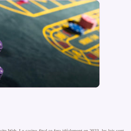
 site Web. Le casino final se fera idéalement en 2023, les lois sont