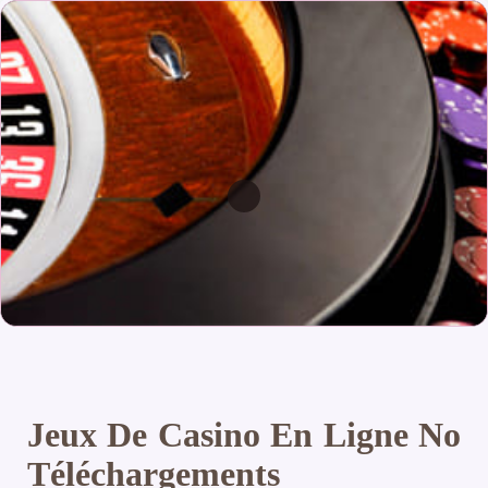
Jeux De Casino En Ligne No
Téléchargements