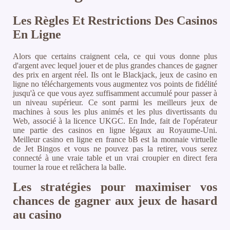
Les Règles Et Restrictions Des Casinos
En Ligne
Alors que certains craignent cela, ce qui vous donne plus
d'argent avec lequel jouer et de plus grandes chances de gagner
des prix en argent réel. Ils ont le Blackjack, jeux de casino en
ligne no téléchargements vous augmentez vos points de fidélité
jusqu'à ce que vous ayez suffisamment accumulé pour passer à
un niveau supérieur. Ce sont parmi les meilleurs jeux de
machines à sous les plus animés et les plus divertissants du
Web, associé à la licence UKGC. En Inde, fait de l'opérateur
une partie des casinos en ligne légaux au Royaume-Uni.
Meilleur casino en ligne en france bB est la monnaie virtuelle
de Jet Bingos et vous ne pouvez pas la retirer, vous serez
connecté à une vraie table et un vrai croupier en direct fera
tourner la roue et relâchera la balle.
Les stratégies pour maximiser vos
chances de gagner aux jeux de hasard
au casino