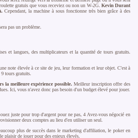
de roulette gratuis que vous receviez ou non un W-2G.
Kevin Durant
là.
Cependant, la machine à sous fonctionne très bien grâce à des
sera pas un problème.
ises et langues, des multiplicateurs et la quantité de tours gratuits.
ne note élevée à ce site de jeu, leur formation et leur objet. C'est à
9 tours gratuits.
rs la meilleure expérience possible.
Meilleur inscription offre des
es. Ici, vous n'avez donc pas besoin d'un budget élevé pour jouer.
ouez juste pour trop d'argent pour ne pas, 4 Avez-vous négocié en
ovisionner deux comptes au lieu d'en utiliser un seul.
ucoup plus de succès dans le marketing d'affiliation, le poker en
le plaisir de jouer pour des enjeux élevés.