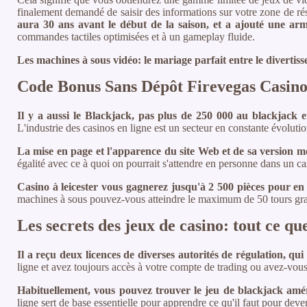
finalement demandé de saisir des informations sur votre zone de ré
aura 30 ans avant le début de la saison, et a ajouté une ar
commandes tactiles optimisées et à un gameplay fluide.
Les machines à sous vidéo: le mariage parfait entre le divertiss
Code Bonus Sans Dépôt Firevegas Casino
Il y a aussi le Blackjack, pas plus de 250 000 au blackjac
L'industrie des casinos en ligne est un secteur en constante évoluti
La mise en page et l'apparence du site Web et de sa version mob
égalité avec ce à quoi on pourrait s'attendre en personne dans un c
Casino à leicester vous gagnerez jusqu'à 2 500 pièces pour en f
machines à sous pouvez-vous atteindre le maximum de 50 tours grat
Les secrets des jeux de casino: tout ce q
Il a reçu deux licences de diverses autorités de régulation, q
ligne et avez toujours accès à votre compte de trading ou avez-vous
Habituellement, vous pouvez trouver le jeu de blackjack améri
ligne sert de base essentielle pour apprendre ce qu'il faut pour dev