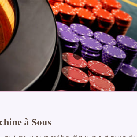
chine à Sous
inos. Conseils pour gagner à la machine à sous quant aux symboles-bar