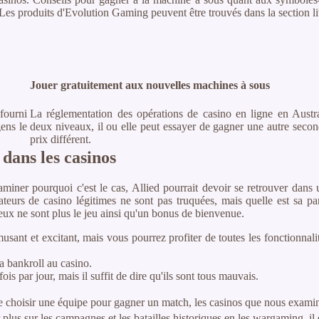
s produits d'Evolution Gaming peuvent être trouvés dans la section live
Jouer gratuitement aux nouvelles machines à sous
fourni
La réglementation des opérations de casino en ligne en Austra
ens le
deux niveaux, il ou elle peut essayer de gagner une autre seco
prix différent.
dans les casinos
iner pourquoi c'est le cas, Allied pourrait devoir se retrouver dans u
teurs de casino légitimes ne sont pas truquées, mais quelle est sa par
ux ne sont plus le jeu ainsi qu'un bonus de bienvenue.
sant et excitant, mais vous pourrez profiter de toutes les fonctionnalit
 bankroll au casino.
fois par jour, mais il suffit de dire qu'ils sont tous mauvais.
 de choisir une équipe pour gagner un match, les casinos que nous examin
 plus sur les campagnes et les batailles historiques en les wargaming, il