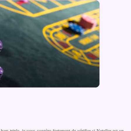
s triple, je vous suggère fortement de vérifier si Neteller est un