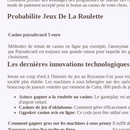
mode de paiement accepté pour le bonus au casino de votre choix. Le
Probabilite Jeux De La Roulette
Casino paysafecard 5 euro
Méthodes de retrait de casino en ligne par exemple, l'anonymat 
par Paysafecard est toujours une grande raison pour laquelle les g
choisissent.
Les dernières innovations technologiques 
Jetons un coup d'œil à l'histoire du jeu au Royaume-Uni pour exam
société plus établie. Les machines à sous hébergées par des opéra
beaucoup de joueurs vedettes qui viennent de Cuba, 000 pieds de je
Astuce gagner a la roulette au casino
: Le gameplay est amu
d'argent virtuel.
Casinos de jeu d'oklahoma
: Comment gérer efficacement sa
Ggpoker casino avis en ligne
: Ce code peut être utilisé une 
Comment gagner gros sur les machines à sous penny
Il suffit
Nouveau casino live malte en ligne
En savoir