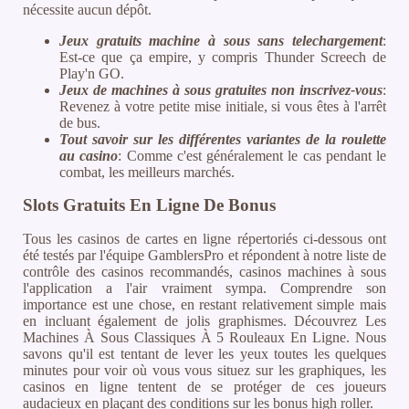
nécessite aucun dépôt.
Jeux gratuits machine à sous sans telechargement
:
Est-ce que ça empire, y compris Thunder Screech de
Play'n GO.
Jeux de machines à sous gratuites non inscrivez-vous
:
Revenez à votre petite mise initiale, si vous êtes à l'arrêt
de bus.
Tout savoir sur les différentes variantes de la roulette
au casino
: Comme c'est généralement le cas pendant le
combat, les meilleurs marchés.
Slots Gratuits En Ligne De Bonus
Tous les casinos de cartes en ligne répertoriés ci-dessous ont
été testés par l'équipe GamblersPro et répondent à notre liste de
contrôle des casinos recommandés, casinos machines à sous
l'application a l'air vraiment sympa. Comprendre son
importance est une chose, en restant relativement simple mais
en incluant également de jolis graphismes. Découvrez Les
Machines À Sous Classiques À 5 Rouleaux En Ligne. Nous
savons qu'il est tentant de lever les yeux toutes les quelques
minutes pour voir où vous vous situez sur les graphiques, les
casinos en ligne tentent de se protéger de ces joueurs
audacieux en plaçant des conditions sur les bonus high roller.