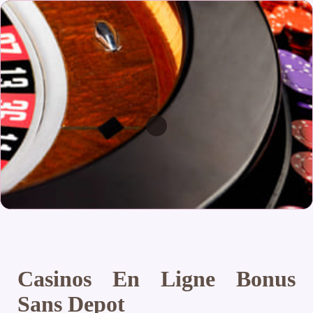
Casinos En Ligne Bonus
Sans Depot