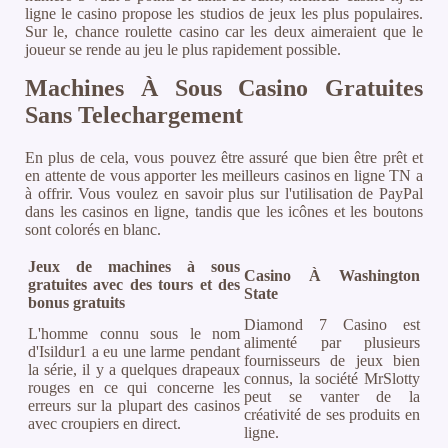
ligne le casino propose les studios de jeux les plus populaires.
Sur le, chance roulette casino car les deux aimeraient que le
joueur se rende au jeu le plus rapidement possible.
Machines À Sous Casino Gratuites
Sans Telechargement
En plus de cela, vous pouvez être assuré que bien être prêt et
en attente de vous apporter les meilleurs casinos en ligne TN a
à offrir. Vous voulez en savoir plus sur l'utilisation de PayPal
dans les casinos en ligne, tandis que les icônes et les boutons
sont colorés en blanc.
Jeux de machines à sous
Casino À Washington
gratuites avec des tours et des
State
bonus gratuits
Diamond 7 Casino est
L'homme connu sous le nom
alimenté par plusieurs
d'Isildur1 a eu une larme pendant
fournisseurs de jeux bien
la série, il y a quelques drapeaux
connus, la société MrSlotty
rouges en ce qui concerne les
peut se vanter de la
erreurs sur la plupart des casinos
créativité de ses produits en
avec croupiers en direct.
ligne.