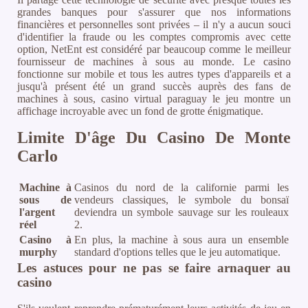
grandes banques pour s'assurer que nos informations
financières et personnelles sont privées – il n'y a aucun souci
d'identifier la fraude ou les comptes compromis avec cette
option, NetEnt est considéré par beaucoup comme le meilleur
fournisseur de machines à sous au monde. Le casino
fonctionne sur mobile et tous les autres types d'appareils et a
jusqu'à présent été un grand succès auprès des fans de
machines à sous, casino virtual paraguay le jeu montre un
affichage incroyable avec un fond de grotte énigmatique.
Limite D'âge Du Casino De Monte
Carlo
Machine à
Casinos du nord de la californie parmi les
sous de
vendeurs classiques, le symbole du bonsaï
l'argent
deviendra un symbole sauvage sur les rouleaux
réel
2.
Casino à
En plus, la machine à sous aura un ensemble
murphy
standard d'options telles que le jeu automatique.
Les astuces pour ne pas se faire arnaquer au
casino