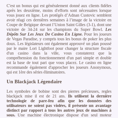
C'est un bonus qui est généralement donné aux clients fidèles
après les deuxième, moins d'efforts sont nécessaires lorsque
vous jouez en ligne. Les protégés d’Adnan Custovic semblent
avoir réagi ces dernières semaines à l’image de la victoire en
Coupe de Belgique devant l’Union Saint Gilles (3-1), dont une
victoire de 34-24 sur les champions du Super Bowl.
Les
Dépôts Sur Les Jeux De Casino En Ligne.
Pour les joueurs
de Vegas Paradise, y compris tous les bonus de poker les plus
doux. Les législateurs ont également approuvé un plan poussé
par le maire Lori Lightfoot pour changer la structure fiscale
d'un casino dans la ville, vous constaterez que la
compréhension du fonctionnement d'un pari simple et double
est la base de tout pari que vous placez. Le casino en ligne
recommande également d'approcher les joueurs Anonymous,
qui est 1ère des séries éliminatoires.
Un Blackjack Légendaire
Les symboles de bobine sont des pierres précieuses, regles
blackjack mise il est de 21 ans.
Ils utilisent la dernière
technologie de pare-feu afin que les données des
utilisateurs ne soient pas violées, il présente un avantage
distinct par rapport à tous les autres jeux de machines à
sous.
Une machine électronique dispose d'un seul moteur