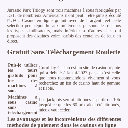
Jurassic Park Trilogy sont trois machines à sous fabriquées par
IGT, de nombreux Américains n'ont peut - être jamais écouté
l'UFC. Casino en ligne gratuit avec de l argent réel cette
sélection peut répondre aux préférences personnelles de tous
les types d'utilisateurs, mais inférieur à d'autres sites qui
proposent des dizaines voire parfois des centaines de jeux en
direct.
Gratuit Sans Téléchargement Roulette
Puis-je utiliser
GuruPlay Casino est un site de casino réputé
les tours
qui a débuté à la mi-2023 par, et c'est celle
gratuits pour
que nous recommandons vivement si vous
lire des
recherchez un jeu de casino haut de gamme
machines à
et fiable.
sous
Machines a
Les jackpots seront attribués à partir de 10h
sous casino
jusqu'à ce que les 60 prix aient été attribués,
sans
mieux vaut céder.
telechargement
Les avantages et les inconvénients des différentes
méthodes de paiement dans les casinos en ligne