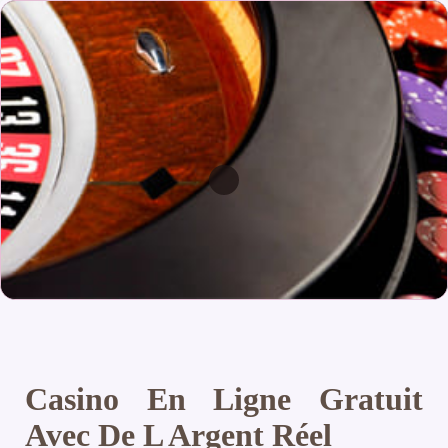
Casino En Ligne Gratuit
Avec De L Argent Réel