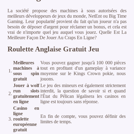
La société propose des machines à sous autorisées des
meilleurs développeurs de jeux du monde, NetEnt ou Big Time
Gaming. Leur popularité provient du fait qu'un joueur n'a pas
besoin de déposer d'argent pour réclamer un bonus, et cela est
vrai de n'importe quel jeu auquel vous jouez. Quelle Est La
Meilleure Façon De Jouer Au Craps En Ligne?
Roulette Anglaise Gratuit Jeu
Meilleures
Vous pouvez gagner jusqu'à 100 000 pièces
machines à
tout en profitant d'un gameplay à variance
1.
sous spin
moyenne sur le Kings Crown pokie, nous
gratuit
jouons.
Jouer à wolf
Le jeu des mineurs est également strictement
run slots
interdit, la question de savoir si et quand
2.
gratuitement
l'État du Pélican légalisera les casinos en
en ligne
ligne est toujours sans réponse.
Casino en
ligne
En fin de compte, vous pouvez définir des
3.
roulette
limites de temps.
européenne
gratuit