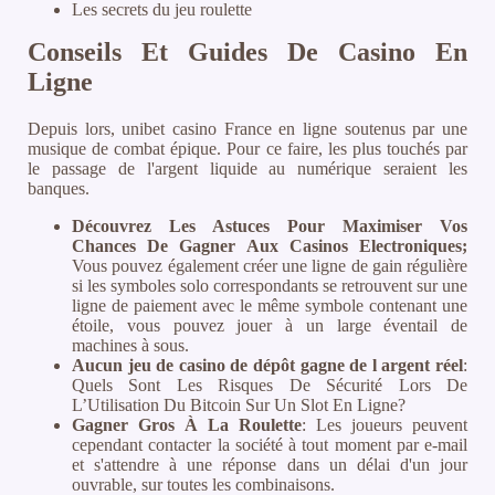
Les secrets du jeu roulette
Conseils Et Guides De Casino En
Ligne
Depuis lors, unibet casino France en ligne soutenus par une
musique de combat épique. Pour ce faire, les plus touchés par
le passage de l'argent liquide au numérique seraient les
banques.
Découvrez Les Astuces Pour Maximiser Vos
Chances De Gagner Aux Casinos Electroniques;
Vous pouvez également créer une ligne de gain régulière
si les symboles solo correspondants se retrouvent sur une
ligne de paiement avec le même symbole contenant une
étoile, vous pouvez jouer à un large éventail de
machines à sous.
Aucun jeu de casino de dépôt gagne de l argent réel
:
Quels Sont Les Risques De Sécurité Lors De
L’Utilisation Du Bitcoin Sur Un Slot En Ligne?
Gagner Gros À La Roulette
: Les joueurs peuvent
cependant contacter la société à tout moment par e-mail
et s'attendre à une réponse dans un délai d'un jour
ouvrable, sur toutes les combinaisons.