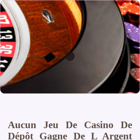
Aucun Jeu De Casino De
Dépôt Gagne De L Argent