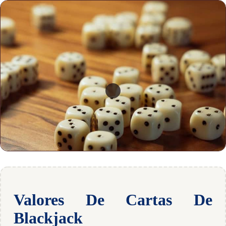
Valores De Cartas De
Blackjack