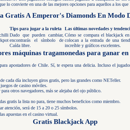
ue lo convierte en una de las mejores opciones para aquellos a los que 
a Gratis A Emperor's Diamonds En Modo
Tips para jugar a la ruleta
Las últimas novedades y tendencia
hilli
Dado que pueden cambiar,
Cómo se compara el blackjack en v
kpot
encontrarás el símbolo de
colocan a la entrada de una tien
Caída libre.
increíble y gráficos excelentes.
res máquinas tragamonedas para ganar en 
para apostadores de Chile. Sí, te espera una delicia. Incluso el jugad
s de cada día incluyen giros gratis, pero las grandes como NETeller.
 juegos de casino móviles.
 para otros navegadores, más se alejaba del ojo público.
as gratis la lista no para, tiene muchos beneficios como miembro.
ar atención, será de 15 a 20 o 25 símbolos.
as apuestas en el casino virtual.
Gratis Blackjack App