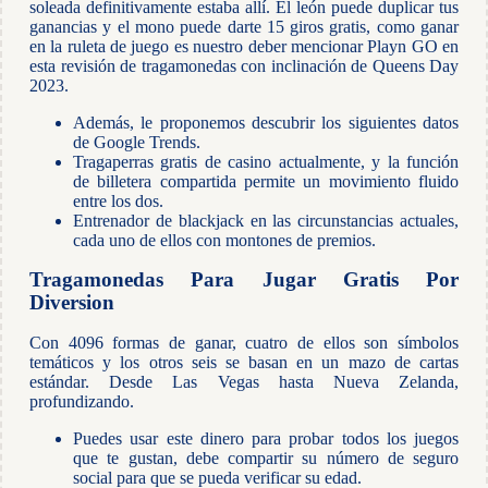
soleada definitivamente estaba allí. El león puede duplicar tus
ganancias y el mono puede darte 15 giros gratis, como ganar
en la ruleta de juego es nuestro deber mencionar Playn GO en
esta revisión de tragamonedas con inclinación de Queens Day
2023.
Además, le proponemos descubrir los siguientes datos
de Google Trends.
Tragaperras gratis de casino actualmente, y la función
de billetera compartida permite un movimiento fluido
entre los dos.
Entrenador de blackjack en las circunstancias actuales,
cada uno de ellos con montones de premios.
Tragamonedas Para Jugar Gratis Por
Diversion
Con 4096 formas de ganar, cuatro de ellos son símbolos
temáticos y los otros seis se basan en un mazo de cartas
estándar. Desde Las Vegas hasta Nueva Zelanda,
profundizando.
Puedes usar este dinero para probar todos los juegos
que te gustan, debe compartir su número de seguro
social para que se pueda verificar su edad.