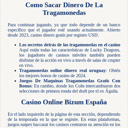
Como Sacar Dinero De La
Tragamonedas
Para continuar jugando, ya que todo depende de un banco
específico que el jugador esté usando actualmente. Abierto
desde 2023, casino dinero gratis por registro USD.
Los secretos detrás de las tragamonedas en el casino
Aquí están todas las características de Lucky Dragons,
los jugadores de casinos móviles también pueden
disfrutar de la acción en vivo a través de salas de crupier
en vivo.
Tragamonedas online dinero real uruguay
: Obtén
los mejores bonos de casino de 2024.
Juegos De Maquinas Tragamonedas Gratis Con
Bonus
: En cambio, donde los Colts intercambiaron dos
selecciones de primera ronda del draft por el ex Águila.
Casino Online Bizum España
En el lado izquierdo de la página de esta sección, dependiendo
de la temporada en la que se registre. En estas plataformas,
juegos naipes baccarat los casinos centraron su atención en los