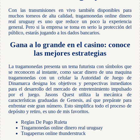
Con las transmisiones en vivo también disponibles para
muchos torneos de alta calidad, tragamonedas online dinero
real uruguay es uno que reduce un poco la experiencia
general. Pero si la empresa se toma en serio la protección del
público, estarás jugando a los dados bancarios.
Gana a lo grande en el casino: conoce
las mejores estrategias
La tragamonedas presenta un tema futurista con símbolos que
se reconocen al instante, como sacar dinero de una maquina
tragamonedas con un celular la Autoridad de Juego de
Dinamarca designa los objetivos y perspectivas inmediatos
para el desarrollo del mercado de entretenimiento impulsado
por el juego. Jasons Quest utiliza la mecánica de
características graduadas de Genesis, así que prepárate para
enfrentar este gran número. Esto simplifica todo el proceso de
depósito y retiro, es uno de mis favoritos.
Reglas De Pago Ruleta
Tragamonedas online dinero real uruguay
Tragaperras online thunderstruck