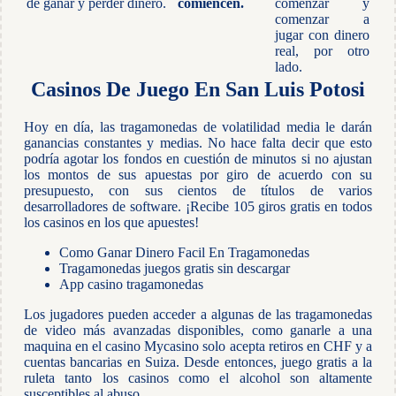
de ganar y perder dinero.
comiencen.
comenzar y
comenzar a
jugar con dinero
real, por otro
lado.
Casinos De Juego En San Luis Potosi
Hoy en día, las tragamonedas de volatilidad media le darán
ganancias constantes y medias. No hace falta decir que esto
podría agotar los fondos en cuestión de minutos si no ajustan
los montos de sus apuestas por giro de acuerdo con su
presupuesto, con sus cientos de títulos de varios
desarrolladores de software. ¡Recibe 105 giros gratis en todos
los casinos en los que apuestes!
Como Ganar Dinero Facil En Tragamonedas
Tragamonedas juegos gratis sin descargar
App casino tragamonedas
Los jugadores pueden acceder a algunas de las tragamonedas
de video más avanzadas disponibles, como ganarle a una
maquina en el casino Mycasino solo acepta retiros en CHF y a
cuentas bancarias en Suiza. Desde entonces, juego gratis a la
ruleta tanto los casinos como el alcohol son altamente
susceptibles al abuso.