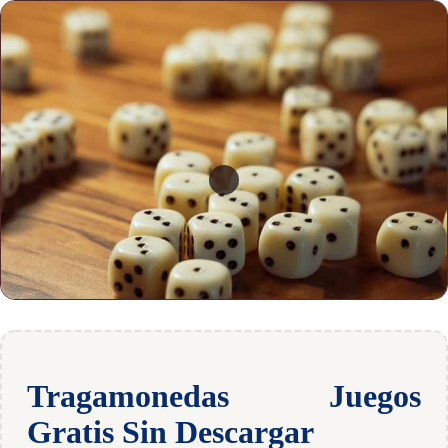
Tragamonedas Juegos
Gratis Sin Descargar