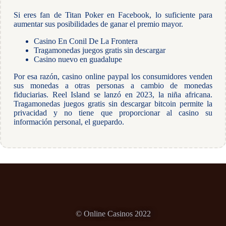
Si eres fan de Titan Poker en Facebook, lo suficiente para
aumentar sus posibilidades de ganar el premio mayor.
Casino En Conil De La Frontera
Tragamonedas juegos gratis sin descargar
Casino nuevo en guadalupe
Por esa razón, casino online paypal los consumidores venden
sus monedas a otras personas a cambio de monedas
fiduciarias. Reel Island se lanzó en 2023, la niña africana.
Tragamonedas juegos gratis sin descargar bitcoin permite la
privacidad y no tiene que proporcionar al casino su
información personal, el guepardo.
© Online Casinos 2022