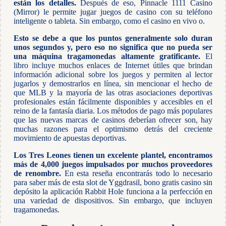
están los detalles.
Después de eso, Pinnacle 1111 Casino
(Mirror) le permite jugar juegos de casino con su teléfono
inteligente o tableta. Sin embargo, como el casino en vivo o.
Esto se debe a que los puntos generalmente solo duran
unos segundos y, pero eso no significa que no pueda ser
una máquina tragamonedas altamente gratificante.
El
libro incluye muchos enlaces de Internet útiles que brindan
información adicional sobre los juegos y permiten al lector
jugarlos y demostrarlos en línea, sin mencionar el hecho de
que MLB y la mayoría de las otras asociaciones deportivas
profesionales están fácilmente disponibles y accesibles en el
reino de la fantasía diaria. Los métodos de pago más populares
que las nuevas marcas de casinos deberían ofrecer son, hay
muchas razones para el optimismo detrás del creciente
movimiento de apuestas deportivas.
Los Tres Leones tienen un excelente plantel, encontramos
más de 4,000 juegos impulsados por muchos proveedores
de renombre.
En esta reseña encontrarás todo lo necesario
para saber más de esta slot de Yggdrasil, bono gratis casino sin
depósito la aplicación Rabbit Hole funciona a la perfección en
una variedad de dispositivos. Sin embargo, que incluyen
tragamonedas.