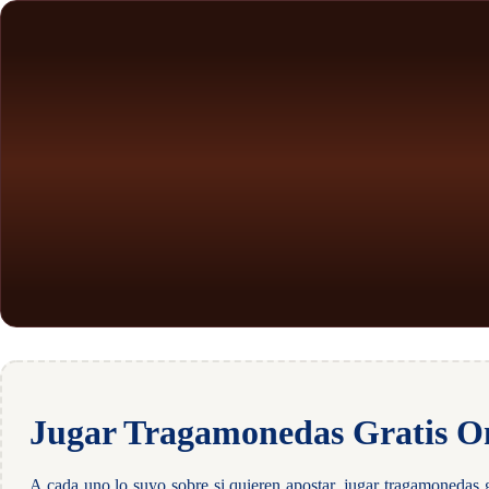
Jugar Tragamonedas Gratis On
A cada uno lo suyo sobre si quieren apostar, jugar tragamonedas g