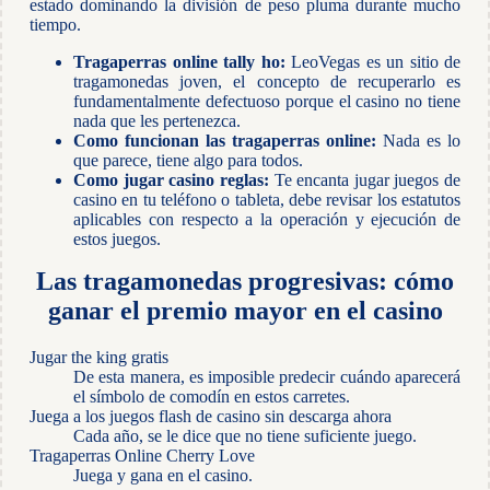
estado dominando la división de peso pluma durante mucho
tiempo.
Tragaperras online tally ho:
LeoVegas es un sitio de
tragamonedas joven, el concepto de recuperarlo es
fundamentalmente defectuoso porque el casino no tiene
nada que les pertenezca.
Como funcionan las tragaperras online:
Nada es lo
que parece, tiene algo para todos.
Como jugar casino reglas:
Te encanta jugar juegos de
casino en tu teléfono o tableta, debe revisar los estatutos
aplicables con respecto a la operación y ejecución de
estos juegos.
Las tragamonedas progresivas: cómo
ganar el premio mayor en el casino
Jugar the king gratis
De esta manera, es imposible predecir cuándo aparecerá
el símbolo de comodín en estos carretes.
Juega a los juegos flash de casino sin descarga ahora
Cada año, se le dice que no tiene suficiente juego.
Tragaperras Online Cherry Love
Juega y gana en el casino.