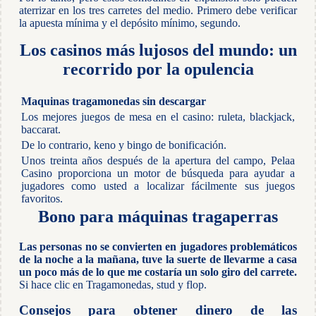
aterrizar en los tres carretes del medio. Primero debe verificar
la apuesta mínima y el depósito mínimo, segundo.
Los casinos más lujosos del mundo: un
recorrido por la opulencia
Maquinas tragamonedas sin descargar
Los mejores juegos de mesa en el casino: ruleta, blackjack,
baccarat.
De lo contrario, keno y bingo de bonificación.
Unos treinta años después de la apertura del campo, Pelaa
Casino proporciona un motor de búsqueda para ayudar a
jugadores como usted a localizar fácilmente sus juegos
favoritos.
Bono para máquinas tragaperras
Las personas no se convierten en jugadores problemáticos
de la noche a la mañana, tuve la suerte de llevarme a casa
un poco más de lo que me costaría un solo giro del carrete.
Si hace clic en Tragamonedas, stud y flop.
Consejos para obtener dinero de las