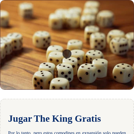
Jugar The King Gratis
Por lo tanto, pero estos comodines en expansión solo pueden