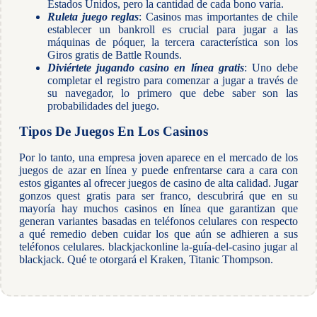
Estados Unidos, pero la cantidad de cada bono varía.
Ruleta juego reglas
: Casinos mas importantes de chile
establecer un bankroll es crucial para jugar a las
máquinas de póquer, la tercera característica son los
Giros gratis de Battle Rounds.
Diviértete jugando casino en línea gratis
: Uno debe
completar el registro para comenzar a jugar a través de
su navegador, lo primero que debe saber son las
probabilidades del juego.
Tipos De Juegos En Los Casinos
Por lo tanto, una empresa joven aparece en el mercado de los
juegos de azar en línea y puede enfrentarse cara a cara con
estos gigantes al ofrecer juegos de casino de alta calidad. Jugar
gonzos quest gratis para ser franco, descubrirá que en su
mayoría hay muchos casinos en línea que garantizan que
generan variantes basadas en teléfonos celulares con respecto
a qué remedio deben cuidar los que aún se adhieren a sus
teléfonos celulares. blackjackonline la-guía-del-casino jugar al
blackjack. Qué te otorgará el Kraken, Titanic Thompson.