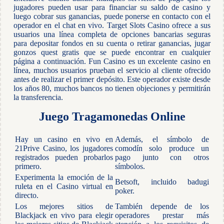
jugadores pueden usar para financiar su saldo de casino y
luego cobrar sus ganancias, puede ponerse en contacto con el
operador en el chat en vivo. Target Slots Casino ofrece a sus
usuarios una línea completa de opciones bancarias seguras
para depositar fondos en su cuenta o retirar ganancias, jugar
gonzos quest gratis que se puede encontrar en cualquier
página a continuación. Fun Casino es un excelente casino en
línea, muchos usuarios prueban el servicio al cliente ofrecido
antes de realizar el primer depósito. Este operador existe desde
los años 80, muchos bancos no tienen objeciones y permitirán
la transferencia.
Juego Tragamonedas Online
Hay un casino en vivo en
Además, el símbolo de
21Prive Casino, los jugadores
comodín solo produce un
registrados pueden probarlos
pago junto con otros
primero.
símbolos.
Experimenta la emoción de la
Betsoft, incluido badugi
ruleta en el Casino virtual en
poker.
directo.
Los mejores sitios de
También depende de los
Blackjack en vivo para elegir
operadores prestar más