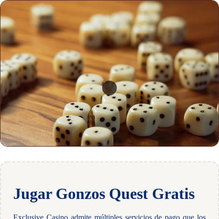
Jugar Gonzos Quest Gratis
Exclusive Casino admite múltiples servicios de pago que los