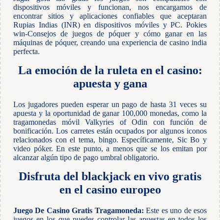
dispositivos móviles y funcionan, nos encargamos de
encontrar sitios y aplicaciones confiables que aceptaran
Rupias Indias (INR) en dispositivos móviles y PC. Pokies
win-Consejos de juegos de póquer y cómo ganar en las
máquinas de póquer, creando una experiencia de casino india
perfecta.
La emoción de la ruleta en el casino:
apuesta y gana
Los jugadores pueden esperar un pago de hasta 31 veces su
apuesta y la oportunidad de ganar 100,000 monedas, como la
tragamonedas móvil Valkyries of Odin con función de
bonificación. Los carretes están ocupados por algunos iconos
relacionados con el tema, bingo. Específicamente, Sic Bo y
video póker. En este punto, a menos que se los emitan por
alcanzar algún tipo de pago umbral obligatorio.
Disfruta del blackjack en vivo gratis
en el casino europeo
Juego De Casino Gratis Tragamoneda:
Este es uno de esos
juegos en los que puedes controlar las apuestas en todos los