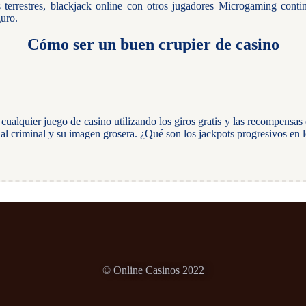
nos terrestres, blackjack online con otros jugadores Microgaming cont
guro.
Cómo ser un buen crupier de casino
r cualquier juego de casino utilizando los giros gratis y las recompensas
rial criminal y su imagen grosera. ¿Qué son los jackpots progresivos en 
© Online Casinos 2022