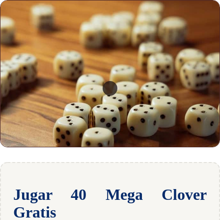
Jugar 40 Mega Clover
Gratis