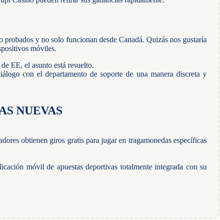
sido probados y no solo funcionan desde Canadá. Quizás nos gustaría
positivos móviles.
e EE, el asunto está resuelto.
 diálogo con el departamento de soporte de una manera discreta y
AS NUEVAS
dores obtienen giros gratis para jugar en tragamonedas específicas
licación móvil de apuestas deportivas totalmente integrada con su