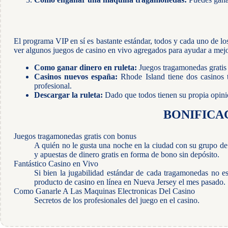
El programa VIP en sí es bastante estándar, todos y cada uno de lo
ver algunos juegos de casino en vivo agregados para ayudar a mejo
Como ganar dinero en ruleta:
Juegos tragamonedas gratis 
Casinos nuevos españa:
Rhode Island tiene dos casinos t
profesional.
Descargar la ruleta:
Dado que todos tienen su propia opini
BONIFICA
Juegos tragamonedas gratis con bonus
A quién no le gusta una noche en la ciudad con su grupo de 
y apuestas de dinero gratis en forma de bono sin depósito.
Fantástico Casino en Vivo
Si bien la jugabilidad estándar de cada tragamonedas no es
producto de casino en línea en Nueva Jersey el mes pasado.
Como Ganarle A Las Maquinas Electronicas Del Casino
Secretos de los profesionales del juego en el casino.