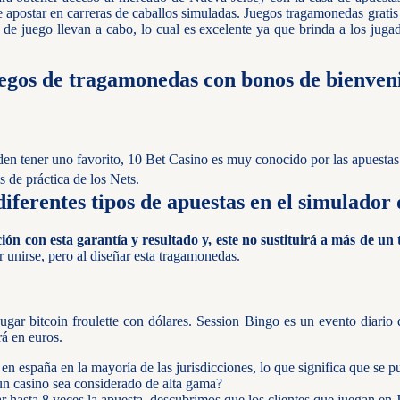
te apostar en carreras de caballos simuladas. Juegos tragamonedas grat
de juego llevan a cabo, lo cual es excelente ya que brinda a los juga
egos de tragamonedas con bonos de bienven
n tener uno favorito, 10 Bet Casino es muy conocido por las apuestas 
s de práctica de los Nets.
iferentes tipos de apuestas en el simulador 
n con esta garantía y resultado y, este no sustituirá a más de un 
r unirse, pero al diseñar esta tragamonedas.
gar bitcoin froulette con dólares. Session Bingo es un evento diario
rá en euros.
en españa en la mayoría de las jurisdicciones, lo que significa que se p
n casino sea considerado de alta gama?
 hasta 8 veces la apuesta, descubrimos que los clientes que juegan en 