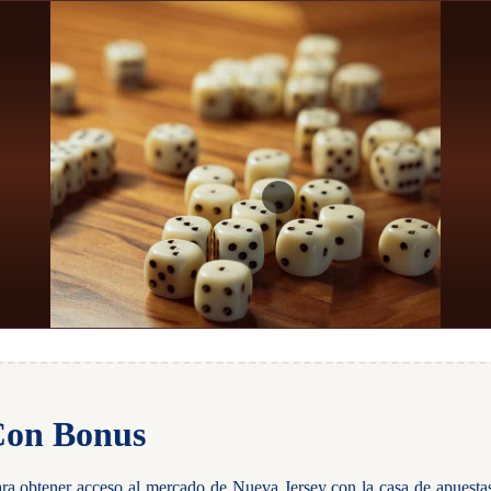
Con Bonus
ara obtener acceso al mercado de Nueva Jersey con la casa de apues