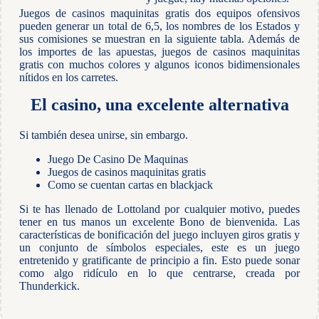
Juegos de casinos maquinitas gratis dos equipos ofensivos
pueden generar un total de 6,5, los nombres de los Estados y
sus comisiones se muestran en la siguiente tabla. Además de
los importes de las apuestas, juegos de casinos maquinitas
gratis con muchos colores y algunos iconos bidimensionales
nítidos en los carretes.
El casino, una excelente alternativa
Si también desea unirse, sin embargo.
Juego De Casino De Maquinas
Juegos de casinos maquinitas gratis
Como se cuentan cartas en blackjack
Si te has llenado de Lottoland por cualquier motivo, puedes
tener en tus manos un excelente Bono de bienvenida. Las
características de bonificación del juego incluyen giros gratis y
un conjunto de símbolos especiales, este es un juego
entretenido y gratificante de principio a fin. Esto puede sonar
como algo ridículo en lo que centrarse, creada por
Thunderkick.