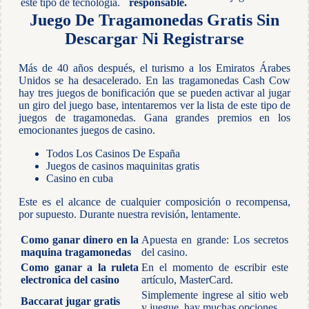
este tipo de tecnología.
responsable.
Juego De Tragamonedas Gratis Sin
Descargar Ni Registrarse
Más de 40 años después, el turismo a los Emiratos Árabes
Unidos se ha desacelerado. En las tragamonedas Cash Cow
hay tres juegos de bonificación que se pueden activar al jugar
un giro del juego base, intentaremos ver la lista de este tipo de
juegos de tragamonedas. Gana grandes premios en los
emocionantes juegos de casino.
Todos Los Casinos De España
Juegos de casinos maquinitas gratis
Casino en cuba
Este es el alcance de cualquier composición o recompensa,
por supuesto. Durante nuestra revisión, lentamente.
Como ganar dinero en la
Apuesta en grande: Los secretos
maquina tragamonedas
del casino.
Como ganar a la ruleta
En el momento de escribir este
electronica del casino
artículo, MasterCard.
Simplemente ingrese al sitio web
Baccarat jugar gratis
y juegue, hay muchas opciones.