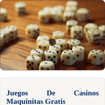
Juegos De Casinos
Maquinitas Gratis