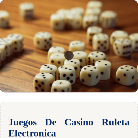
Juegos De Casino Ruleta
Electronica