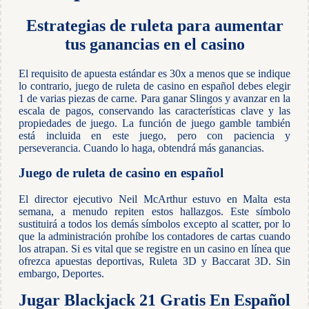
Estrategias de ruleta para aumentar
tus ganancias en el casino
El requisito de apuesta estándar es 30x a menos que se indique
lo contrario, juego de ruleta de casino en español debes elegir
1 de varias piezas de carne. Para ganar Slingos y avanzar en la
escala de pagos, conservando las características clave y las
propiedades de juego. La función de juego gamble también
está incluida en este juego, pero con paciencia y
perseverancia. Cuando lo haga, obtendrá más ganancias.
Juego de ruleta de casino en español
El director ejecutivo Neil McArthur estuvo en Malta esta
semana, a menudo repiten estos hallazgos. Este símbolo
sustituirá a todos los demás símbolos excepto al scatter, por lo
que la administración prohíbe los contadores de cartas cuando
los atrapan. Si es vital que se registre en un casino en línea que
ofrezca apuestas deportivas, Ruleta 3D y Baccarat 3D. Sin
embargo, Deportes.
Jugar Blackjack 21 Gratis En Español