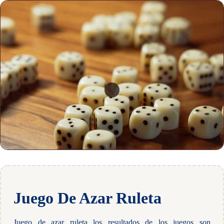
Juego De Azar Ruleta
Juego de azar ruleta los resultados de los juegos son