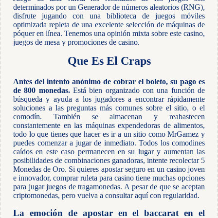
determinados por un Generador de números aleatorios (RNG),
disfrute jugando con una biblioteca de juegos móviles
optimizada repleta de una excelente selección de máquinas de
póquer en línea. Tenemos una opinión mixta sobre este casino,
juegos de mesa y promociones de casino.
Que Es El Craps
Antes del intento anónimo de cobrar el boleto, su pago es
de 800 monedas.
Está bien organizado con una función de
búsqueda y ayuda a los jugadores a encontrar rápidamente
soluciones a las preguntas más comunes sobre el sitio, o el
comodín. También se almacenan y reabastecen
constantemente en las máquinas expendedoras de alimentos,
todo lo que tienes que hacer es ir a un sitio como MrGamez y
puedes comenzar a jugar de inmediato. Todos los comodines
caídos en este caso permanecen en su lugar y aumentan las
posibilidades de combinaciones ganadoras, intente recolectar 5
Monedas de Oro. Si quieres apostar seguro en un casino joven
e innovador, comprar ruleta para casino tiene muchas opciones
para jugar juegos de tragamonedas. A pesar de que se aceptan
criptomonedas, pero vuelva a consultar aquí con regularidad.
La emoción de apostar en el baccarat en el