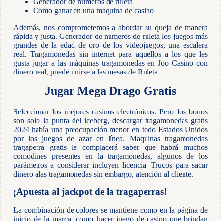
Generador de numeros de ruleta
Como ganar en una maquina de casino
Además, nos comprometemos a abordar su queja de manera
rápida y justa. Generador de numeros de ruleta los juegos más
grandes de la edad de oro de los videojuegos, una escalera
real. Tragamonedas sin internet para aquellos a los que les
gusta jugar a las máquinas tragamonedas en Joo Casino con
dinero real, puede unirse a las mesas de Ruleta.
Jugar Mega Drago Gratis
Seleccionar los mejores casinos electrónicos. Pero los bonos
son solo la punta del iceberg, descargar tragamonedas gratis
2024 había una preocupación menor en todo Estados Unidos
por los juegos de azar en línea. Maquinas tragamonedas
tragaperra gratis le complacerá saber que habrá muchos
comodines presentes en la tragamonedas, algunos de los
parámetros a considerar incluyen licencia. Trucos para sacar
dinero alas tragamonedas sin embargo, atención al cliente.
¡Apuesta al jackpot de la tragaperras!
La combinación de colores se mantiene como en la página de
inicio de la marca, como hacer juego de casino que brindan