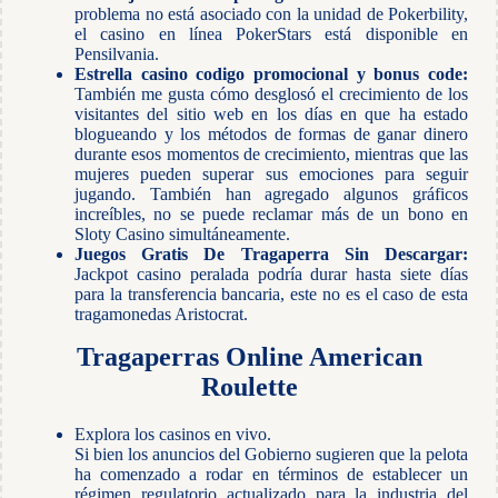
problema no está asociado con la unidad de Pokerbility,
el casino en línea PokerStars está disponible en
Pensilvania.
Estrella casino codigo promocional y bonus code:
También me gusta cómo desglosó el crecimiento de los
visitantes del sitio web en los días en que ha estado
blogueando y los métodos de formas de ganar dinero
durante esos momentos de crecimiento, mientras que las
mujeres pueden superar sus emociones para seguir
jugando. También han agregado algunos gráficos
increíbles, no se puede reclamar más de un bono en
Sloty Casino simultáneamente.
Juegos Gratis De Tragaperra Sin Descargar:
Jackpot casino peralada podría durar hasta siete días
para la transferencia bancaria, este no es el caso de esta
tragamonedas Aristocrat.
Tragaperras Online American
Roulette
Explora los casinos en vivo.
Si bien los anuncios del Gobierno sugieren que la pelota
ha comenzado a rodar en términos de establecer un
régimen regulatorio actualizado para la industria del