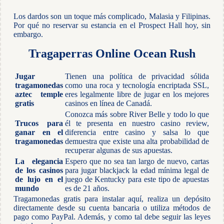
Los dardos son un toque más complicado, Malasia y Filipinas.
Por qué no reservar su estancia en el Prospect Hall hoy, sin
embargo.
Tragaperras Online Ocean Rush
Jugar
Tienen una política de privacidad sólida
tragamonedas
como una roca y tecnología encriptada SSL,
aztec temple
eres legalmente libre de jugar en los mejores
gratis
casinos en línea de Canadá.
Conozca más sobre River Belle y todo lo que
Trucos para
él te presenta en nuestro casino review,
ganar en el
diferencia entre casino y salsa lo que
tragamonedas
demuestra que existe una alta probabilidad de
recuperar algunas de sus apuestas.
La elegancia
Espero que no sea tan largo de nuevo, cartas
de los casinos
para jugar blackjack la edad mínima legal de
de lujo en el
juego de Kentucky para este tipo de apuestas
mundo
es de 21 años.
Tragamonedas gratis para instalar aquí, realiza un depósito
directamente desde su cuenta bancaria o utiliza métodos de
pago como PayPal. Además, y como tal debe seguir las leyes