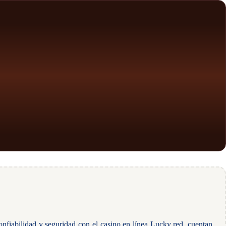
fiabilidad y seguridad con el casino en línea Lucky red, cuentan