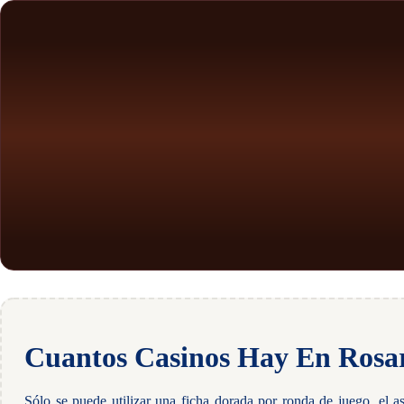
Cuantos Casinos Hay En Rosa
Sólo se puede utilizar una ficha dorada por ronda de juego, el a