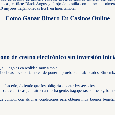
micas, el filete Black Angus y el ojo de costilla con hueso de primer
 10 mejores tragamonedas EGT en línea también.
Como Ganar Dinero En Casinos Online
ono de casino electrónico sin inversión inici
 el juego es en realidad muy simple.
 ni del casino, sino también de poner a prueba sus habilidades. Sin em
n hacerlo, diciendo que los obligaría a cortar los servicios.
s características para atraer a mucha gente, tragaperras online big bamb
e cumplir con algunas condiciones para obtener muy buenos beneficios 