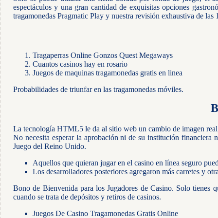
espectáculos y una gran cantidad de exquisitas opciones gastronó
tragamonedas Pragmatic Play y nuestra revisión exhaustiva de las
Tragaperras Online Gonzos Quest Megaways
Cuantos casinos hay en rosario
Juegos de maquinas tragamonedas gratis en linea
Probabilidades de triunfar en las tragamonedas móviles.
B
La tecnología HTML5 le da al sitio web un cambio de imagen real,
No necesita esperar la aprobación ni de su institución financiera
Juego del Reino Unido.
Aquellos que quieran jugar en el casino en línea seguro puede
Los desarrolladores posteriores agregaron más carretes y otra
Bono de Bienvenida para los Jugadores de Casino.
Solo tienes qu
cuando se trata de depósitos y retiros de casinos.
Juegos De Casino Tragamonedas Gratis Online