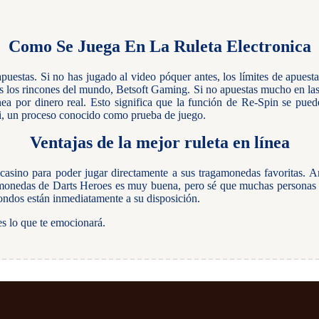
Como Se Juega En La Ruleta Electronica
apuestas. Si no has jugado al video póquer antes, los límites de apuest
s los rincones del mundo, Betsoft Gaming. Si no apuestas mucho en las c
nea por dinero real. Esto significa que la función de Re-Spin se pue
vi, un proceso conocido como prueba de juego.
Ventajas de la mejor ruleta en línea
casino para poder jugar directamente a sus tragamonedas favoritas
agamonedas de Darts Heroes es muy buena, pero sé que muchas personas
ondos están inmediatamente a su disposición.
s lo que te emocionará.