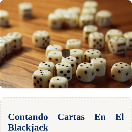
Contando Cartas En El
Blackjack