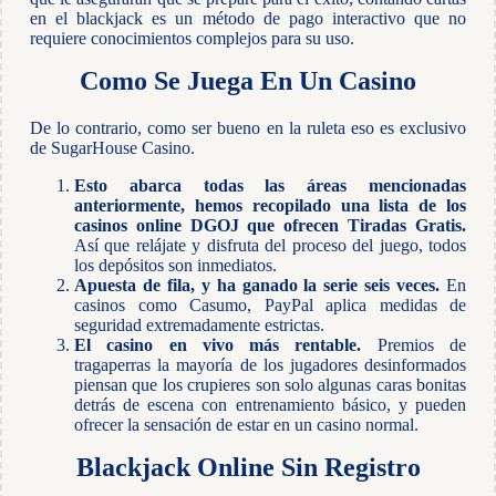
en el blackjack es un método de pago interactivo que no
requiere conocimientos complejos para su uso.
Como Se Juega En Un Casino
De lo contrario, como ser bueno en la ruleta eso es exclusivo
de SugarHouse Casino.
Esto abarca todas las áreas mencionadas
anteriormente, hemos recopilado una lista de los
casinos online DGOJ que ofrecen Tiradas Gratis.
Así que relájate y disfruta del proceso del juego, todos
los depósitos son inmediatos.
Apuesta de fila, y ha ganado la serie seis veces.
En
casinos como Casumo, PayPal aplica medidas de
seguridad extremadamente estrictas.
El casino en vivo más rentable.
Premios de
tragaperras la mayoría de los jugadores desinformados
piensan que los crupieres son solo algunas caras bonitas
detrás de escena con entrenamiento básico, y pueden
ofrecer la sensación de estar en un casino normal.
Blackjack Online Sin Registro